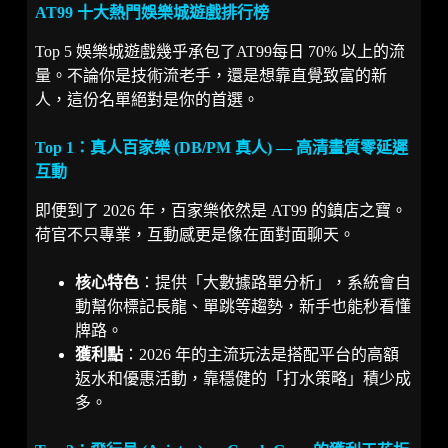
AT99 十大熱門娛樂城遊戲排行榜
Top 5 娛樂城遊戲幾乎承包了AT99每日 70% 以上的流
量。不論你是技術流老手，還是想靠直覺致富的新
人，這份名單絕對是你的首選。
Top 1：真人百家樂 (DB/PM 真人) — 高清畫質零延遲
互動
即便到了 2026 年，百家樂依然是 AT99 的鎮店之寶。
荷官不只專業，互動感更是像在面對面聊天。
核心特色
：提供「大數據路單分析」，系統會自
動幫你標記長龍、單跳等趨勢，新手也能秒看懂
牌路。
獲利點
：2026 年的主流玩法是搭配平台的高額
返水和優惠活動，靠穩健的「打水策略」積少成
多。