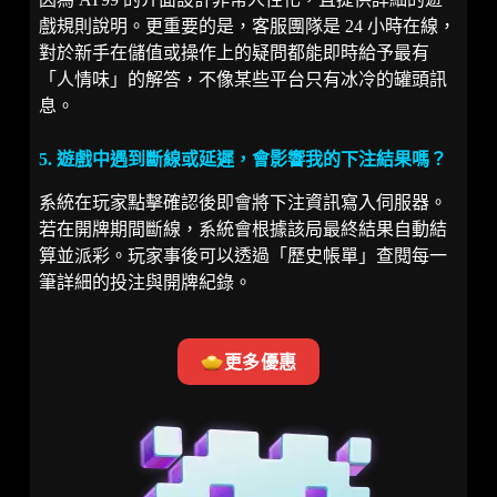
戲規則說明。更重要的是，客服團隊是 24 小時在線，
對於新手在儲值或操作上的疑問都能即時給予最有
「人情味」的解答，不像某些平台只有冰冷的罐頭訊
息。
5. 遊戲中遇到斷線或延遲，會影響我的下注結果嗎？
系統在玩家點擊確認後即會將下注資訊寫入伺服器。
若在開牌期間斷線，系統會根據該局最終結果自動結
算並派彩。玩家事後可以透過「歷史帳單」查閱每一
筆詳細的投注與開牌紀錄。
更多優惠