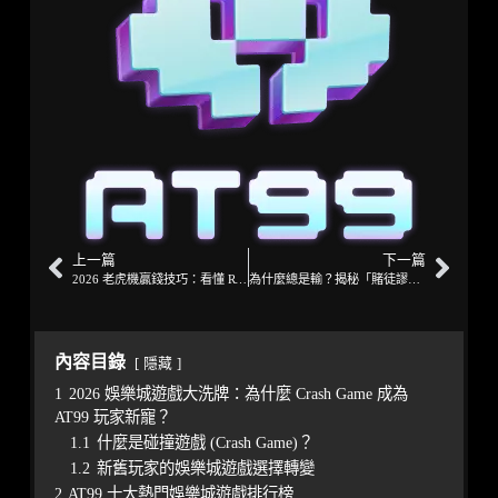
上一篇
下一篇
2026 老虎機贏錢技巧：看懂 RTP 與波動性，選對台勝率提升 80%！
為什麼總是輸？揭秘「賭徒謬誤」心理學，靠這 3 招資金管理心法反敗為勝！
內容目錄
隱藏
1
2026 娛樂城遊戲大洗牌：為什麼 Crash Game 成為
AT99 玩家新寵？
1.1
什麼是碰撞遊戲 (Crash Game)？
1.2
新舊玩家的娛樂城遊戲選擇轉變
2
AT99 十大熱門娛樂城遊戲排行榜