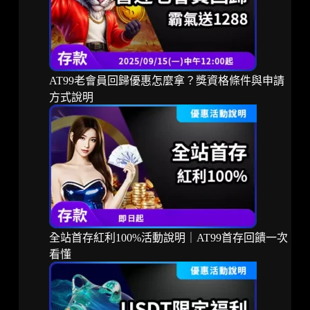
AT99老會員回歸優惠怎麼拿？獎資格條件與申請
方式說明
全站首存紅利100%活動說明｜AT99首存回饋一次
看懂