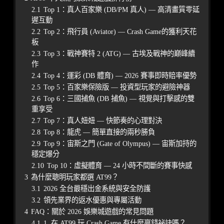
2.1
Top 1：真人百家樂 (DB/PM 真人) — 高清畫質零延
遲互動
2.2
Top 2：飛行員 (Aviator) — Crash Game的獲利天花
板
2.3
Top 3：戰神賽特 2 (ATG) — 古埃及戰神的巔峰續
作
2.4
Top 4：運彩 (DB 體育) — 2026 賽事即時賠率優勢
2.5
Top 5：百家樂保險版 — 投資型玩家的避險神器
2.6
Top 6：三國捕魚 (DB 捕魚) — 視覺與打擊感的雙
重享受
2.7
Top 7：真人妞妞 — 快節奏的心理對決
2.8
Top 8：龍虎 — 簡單直接的兩秒勝負
2.9
Top 9：宙斯之門 (Gate of Olympus) — 宙斯加持的
穩定爆分
2.10
Top 10：虛擬體育 — 24 小時不間斷的賽事快感
3
為什麼聰明玩家都選 AT99？
3.1
2026 全台最穩出金系統與安全防護
3.2
領先業界的返水優惠與專屬活動
4
FAQ：關於 2026 娛樂城遊戲的常見問題
4.1
1. 在 AT99 玩 Crash Game 有什麼贏錢祕訣嗎？