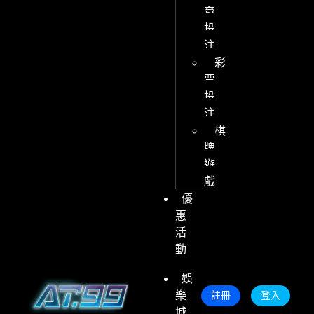
育
投
注
彩
票
投
注
棋
牌
遊
戲
優
惠
活
動
娛
樂
註冊
登入
城