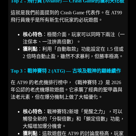
Top 2：飛行員 (Aviator) — Crash Game的獲利天花板
這就是我們前面提到的 Crash Game 代表作。在 AT99
飛行員幾乎是所有新生代玩家的必玩遊戲。
核心特色
：極簡介面，玩家可以同時下兩注（一
注保本、一注拚高倍數）。
獲利點
：利用「自動取款」功能設定在 1.5 倍或
2 倍時自動止盈，雖然不求暴利，但勝率極高。
Top 3：戰神賽特 2 (ATG) — 古埃及戰神的巔峰續作
在 AT99 的老虎機排行榜中，《戰神賽特 2》是 2026
年公認的老虎機爆款遊戲。它承襲了經典的聖甲蟲與
法老元素，但在爆分機制上做了大幅優化。
核心特色
：戰神賽特2新增「覺醒之力」，可以
觸發全新的「分裂倍數」和「鎖定倍數」功能，
大幅增加爆分機會。
獲利點
：這款遊戲在 AT99 的討論度極高，玩家