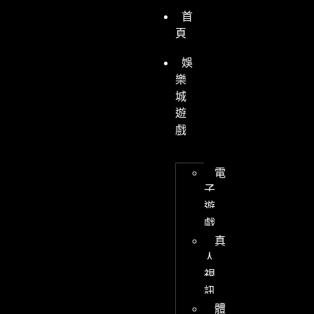
首
頁
娛
樂
城
遊
戲
電
子
遊
戲
真
人
視
訊
體