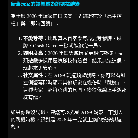
新舊玩家的娛樂城遊戲選擇轉變
為什麼 2026 年玩家的口味變了？關鍵在於「高主控
權」與「即時回饋」：
不愛等待
：比起真人百家樂每局要等發牌、瞇
牌，Crash Game 十秒就能跑完一局。
透明度高
：2026 年娛樂城玩家更相信數據。這
類遊戲多採用區塊鏈技術驗證，結果無法造假，
玩起來更安心。
社交屬性
：在 AT99 玩這類遊戲時，你可以看到
左側螢幕即時顯示其他玩家在幾倍時「跳機」，
這種大家一起拚心跳的氛圍，變得像線上手遊那
樣有趣。
如果你還沒試過，建議可以先到 AT99 觀察一下別人
的跳機時機，絕對是 2026 年一完就上癮的娛樂城遊
戲。