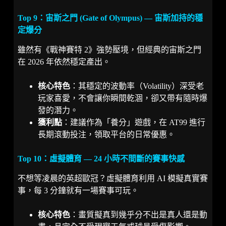
Top 9：宙斯之門 (Gate of Olympus) — 宙斯加持的穩
定爆分
雖然有《戰神賽特 2》強勢壓境，但經典的宙斯之門
在 2026 年依然穩定產出。
核心特色
：其穩定的波動率（Volatility）深受老
玩家喜愛，不會讓你瞬間乾涸，卻又帶有隨時爆
發的潛力。
獲利點
：建議作為「養分」遊戲，在 AT99 進行
長期滾動投注，領取平台的日常優惠。
Top 10：虛擬體育 — 24 小時不間斷的賽事快感
不想等凌晨的英超歐冠？虛擬體育利用 AI 模擬真實賽
事，每 3 分鐘就有一場賽事可玩。
核心特色
：畫質擬真到幾乎分不出是真人還是動