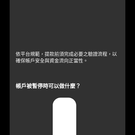
依平台規範，提款前須完成必要之驗證流程，以
確保帳戶安全與資金流向正當性。
帳戶被暫停時可以做什麼？