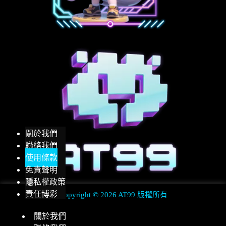
關於我們
聯絡我們
使用條款
免責聲明
隱私權政策
責任博彩
Copyright © 2026 AT99 版權所有
關於我們