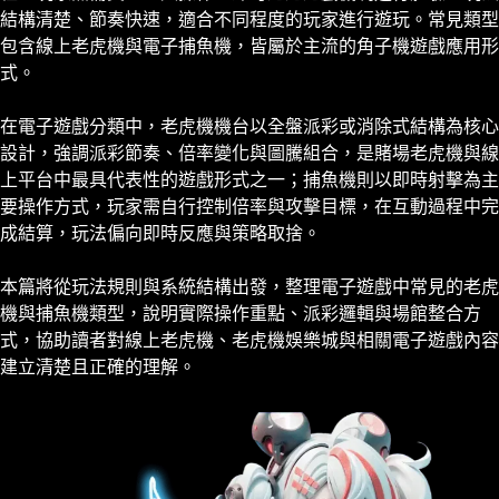
結構清楚、節奏快速，適合不同程度的玩家進行遊玩。常見類型
包含線上老虎機與電子捕魚機，皆屬於主流的角子機遊戲應用形
式。
在電子遊戲分類中，老虎機機台以全盤派彩或消除式結構為核心
設計，強調派彩節奏、倍率變化與圖騰組合，是賭場老虎機與線
上平台中最具代表性的遊戲形式之一；捕魚機則以即時射擊為主
要操作方式，玩家需自行控制倍率與攻擊目標，在互動過程中完
成結算，玩法偏向即時反應與策略取捨。
本篇將從玩法規則與系統結構出發，整理電子遊戲中常見的老虎
機與捕魚機類型，說明實際操作重點、派彩邏輯與場館整合方
式，協助讀者對線上老虎機、老虎機娛樂城與相關電子遊戲內容
建立清楚且正確的理解。