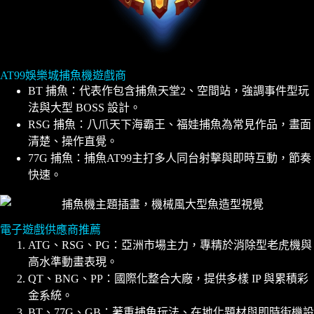
AT99娛樂城捕魚機遊戲商
BT 捕魚：代表作包含捕魚天堂2、空間站，強調事件型玩
法與大型 BOSS 設計。
RSG 捕魚：八爪天下海霸王、福娃捕魚為常見作品，畫面
清楚、操作直覺。
77G 捕魚：捕魚AT99主打多人同台射擊與即時互動，節奏
快速。
電子遊戲供應商推薦
ATG、RSG、PG：亞洲市場主力，專精於消除型老虎機與
高水準動畫表現。
QT、BNG、PP：國際化整合大廠，提供多樣 IP 與累積彩
金系統。
BT、77G、GB：著重捕魚玩法、在地化題材與即時街機設