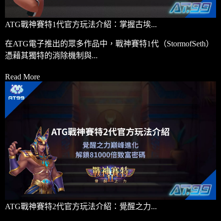
ATG戰神賽特1代官方玩法介紹：掌握古埃...
在ATG電子推出的眾多作品中，戰神賽特1代（StormofSeth）
憑藉其獨特的消除機制與...
Read More
ATG戰神賽特2代官方玩法介紹：覺醒之力...