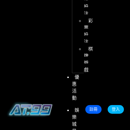
投
注
彩
票
投
注
棋
牌
遊
戲
優
惠
活
動
註冊
登入
娛
樂
城