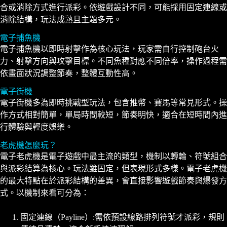
合或消除方式進行派彩。依遊戲設計不同，可能採用固定連線或
消除結構，玩法成熟且主題多元。
電子捕魚機
電子捕魚機以即時射擊作為核心玩法，玩家需自行控制砲台火
力、射擊方向與攻擊目標。不同魚種對應不同倍率，操作過程需
依畫面狀況調整節奏，整體互動性高。
電子街機
電子街機多為即時挑戰型玩法，包含推幣、賽馬等常見形式。操
作方式相對簡單，單局時間較短，節奏明快，適合在短時間內進
行體驗與輕度娛樂。
老虎機怎麼玩？
電子老虎機是電子遊戲中最主流的類型，機制以轉輪、符號組合
與派彩結算為核心。玩法雖固定，但表現形式多樣。電子老虎機
的最大特點在於派彩結構的差異，會直接影響遊戲節奏與爆發方
式。以機制來看可分為：
固定連線（Payline）:需依預設線路排列符號才派彩，規則