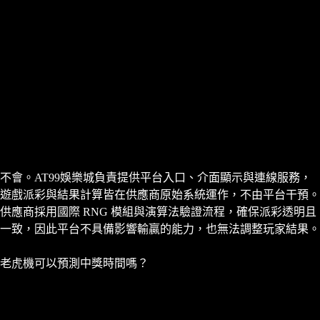
不會。AT99娛樂城負責提供平台入口、介面顯示與連線服務，
遊戲派彩與結果計算皆在供應商原始系統運作，不由平台干預。
供應商採用國際 RNG 模組與演算法驗證流程，確保派彩透明且
一致，因此平台不具備影響輸贏的能力，也無法調整玩家結果。
老虎機可以預測中獎時間嗎？