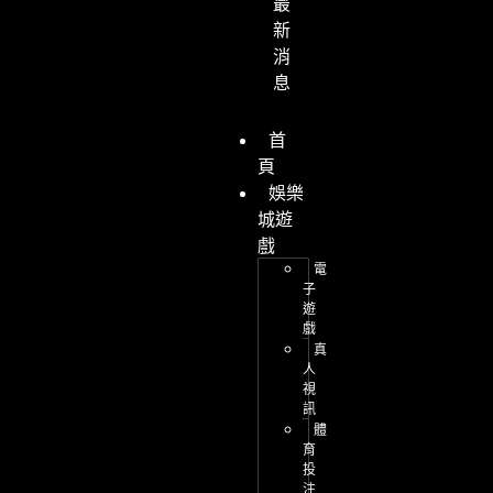
最
新
消
息
首
頁
娛樂
城遊
戲
電
子
遊
戲
真
人
視
訊
體
育
投
注