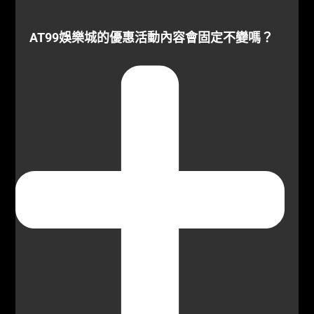
AT99娛樂城的優惠活動內容會固定不變嗎？