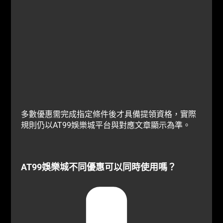
多數優惠需完成指定條件後才具備提領資格，實際
規則仍以AT99娛樂城平台與對應文章顯示為準。
AT99娛樂城不同優惠可以同時使用嗎？