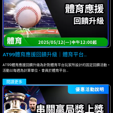
AT99體育應援回饋升級｜體育平台...
AT99體育應援回饋升級為針對體育平台玩家所設計的固定回饋活動。
活動以每週為計算單位，會員於體育平台...
閱讀更多