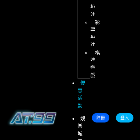
投
注
彩
票
投
注
棋
牌
遊
戲
優
惠
活
動
註冊
登入
娛
樂
城