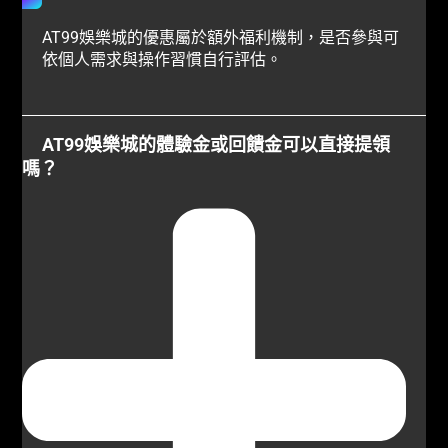
AT99娛樂城的優惠屬於額外福利機制，是否參與可
依個人需求與操作習慣自行評估。
AT99娛樂城的體驗金或回饋金可以直接提領
嗎？