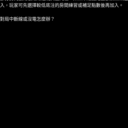
入，玩家可先選擇較低底注的房間練習或補足點數後再加入。
對局中斷線或沒電怎麼辦？