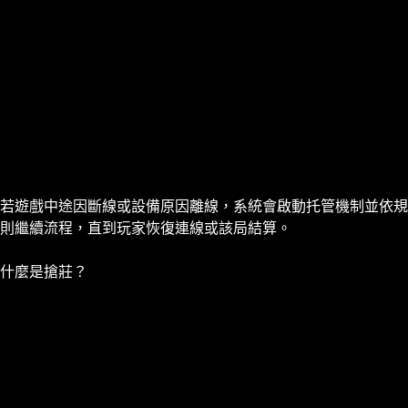
若遊戲中途因斷線或設備原因離線，系統會啟動托管機制並依規
則繼續流程，直到玩家恢復連線或該局結算。
什麼是搶莊？