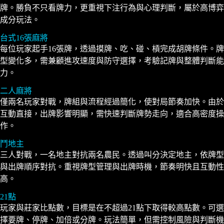
牌。勝負不只看牌力，更重視下注行為與心理判斷，屬於高博弈
成分玩法。
台式16張麻將
每位玩家起手16張牌，透過摸牌、吃、碰、槓完成胡牌條件。牌
型變化多，需兼顧進攻速度與防守選擇，考驗記牌與整體判斷能
力。
二人麻將
僅兩名玩家對戰，牌組與流程經過簡化，使對局節奏加快。由於
互動直接，出牌影響明顯，需快速判斷牌勢走向，適合高密度操
作。
鬥地主
三人對戰，一名地主對抗兩名農民。透過叫分決定地主，依牌型
與出牌順序對抗。重視牌型管理與出牌時機，節奏明快且互動性
高。
21點
玩家與莊家比點數，目標是在不超過21點下取得較高點數。可選
擇要牌、停牌、加倍或分牌。玩法簡單，但需控制風險與判斷機