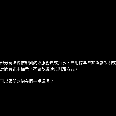
部分玩法會依規則酌收服務費或抽水，費用標準會於遊戲說明或
房間資訊中標示，不會改變勝負判定方式。
可以跟朋友約在同一桌玩嗎？