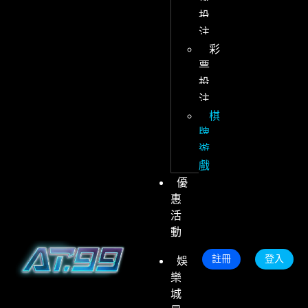
投
注
彩
票
投
注
棋
牌
遊
戲
優
惠
活
動
註冊
登入
娛
樂
城