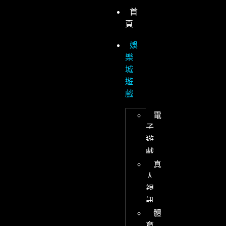
首
頁
娛
樂
城
遊
戲
電
子
遊
戲
真
人
視
訊
體
育