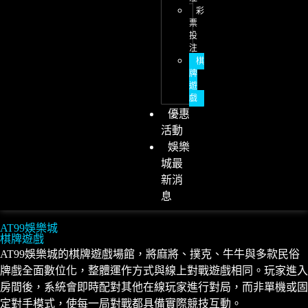
彩
票
投
注
棋
牌
遊
戲
優惠
活動
娛樂
城最
新消
息
AT99娛樂城
棋牌遊戲
AT99娛樂城
的棋牌遊戲場館，將麻將、撲克、牛牛與多款民俗
牌戲全面數位化，整體運作方式與線上對戰遊戲相同。玩家進入
房間後，系統會即時配對其他在線玩家進行對局，而非單機或固
定對手模式，使每一局對戰都具備實際競技互動。