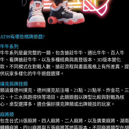
AT99有哪些棋牌遊戲?
牛牛系列
牛牛系列是最完整的一類，包含搶莊牛牛、通比牛牛、百人牛
牛、看牌搶莊牛牛，以及多種經典與高登版本、3D版本變化
款。不同模式在對戰人數、搶莊流程與畫面風格上有所差異，提
供玩家多樣化的牛牛遊戲選擇。
撲克與牌技類
類涵蓋德州撲克、德州撲克前注場、21點、21點半、炸金花、三
公、十三水與跑得快等項目。此類遊戲以牌型比較與對戰為核
心，桌型選擇多，適合偏好撲克牌類或出牌競技的玩家。
麻將類
包含台式16張麻將、四人麻將、二人麻將，以及廣東麻將、湖南
轉轉麻將、四川麻將與五張麻將等地區版本。不同麻將類型在胡