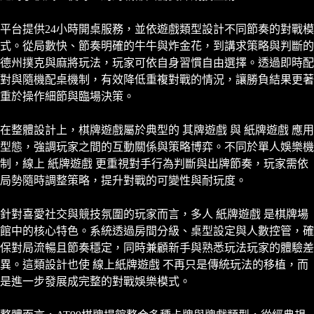
平台提供24小時開桌服務，並依遊戲類型設計不同節奏的對戰模
式。從局數快、節奏明確的牛牛與炸金花，到講求策略與判斷的
德州撲克與麻將玩法，玩家可依自身習慣自由選擇。透過即時配
對與隨機配桌機制，有效降低重複對戰的情況，讓勝負結果更著
重於操作細節與臨場決策。
在整體設計上，棋牌遊戲屬於典型的 其牌遊戲 與 紙牌遊戲 應用
型態，強調玩家之間的互動關係與策略博弈。不同於單人娛樂機
制，線上 紙牌遊戲 更重視對手行為判斷與出牌節奏，玩家需依
局勢隨時調整策略，提升對戰的可變性與耐玩度。
針對喜愛社交與競技氛圍的玩家而言，多人 紙牌遊戲 是棋牌場
館中的核心特色。系統透過房間分級、桌型設定與人數控管，確
保對局流暢且節奏穩定，同時兼顧新手與熟悉玩法玩家的體驗差
異。這類設計也使 線上紙牌遊戲 不再只是傳統玩法的移植，而
是進一步發展成完整的對戰娛樂模式。