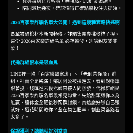
教導識別官方客服，無視私訊加好友邀請。
陪同遊玩幾次，確認懂得正確點擊投注與提領。
2026百家樂詐騙名單大公開！遇到這幾種套路快逃啊
長輩被騙棺材本新聞頻傳，詐騙集團專挑軟柿子捏。
這份 2026百家樂詐騙名單 必存轉發，別讓親友變韭
菜！
代操群組根本是吸血鬼
LINE裡一堆「百家樂致富班」、「老師帶你飛」群
組，裡面全是臨演！鄰居阿公被拉進去，看到對帳單
跟著投，錢匯進去後老師直接人間蒸發。代操群組是
2026百家樂詐騙名單最常見勾當。先給甜頭讓你以為
能贏，退休金全砸後秒踢群封鎖。真這麼好賺自己賺
就好，還花時間教你？全在物色肥羊，割韭菜套路看
太多了。
保證獲利？聽聽就好別當真