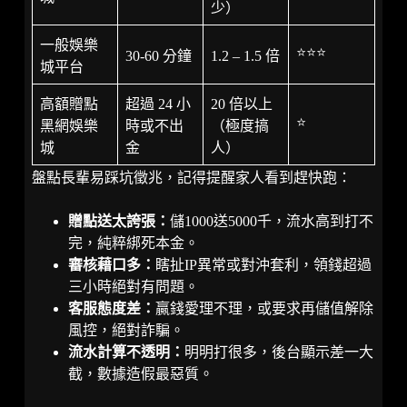
少）
一般娛樂
⭐⭐⭐
30-60 分鐘
1.2 – 1.5 倍
城平台
高額贈點
超過 24 小
20 倍以上
⭐
黑網娛樂
時或不出
（極度搞
城
金
人）
盤點長輩易踩坑徵兆，記得提醒家人看到趕快跑：
贈點送太誇張：
儲1000送5000千，流水高到打不
完，純粹綁死本金。
審核藉口多：
瞎扯IP異常或對沖套利，領錢超過
三小時絕對有問題。
客服態度差：
贏錢愛理不理，或要求再儲值解除
風控，絕對詐騙。
流水計算不透明：
明明打很多，後台顯示差一大
截，數據造假最惡質。