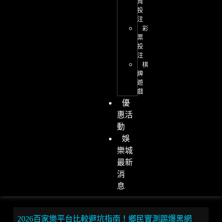
育
投
注
彩
票
投
注
棋
牌
遊
戲
優
惠活
動
娛
樂城
最新
消
息
2026百家樂平台比較避坑指南！鄉民實測踢爆黑網