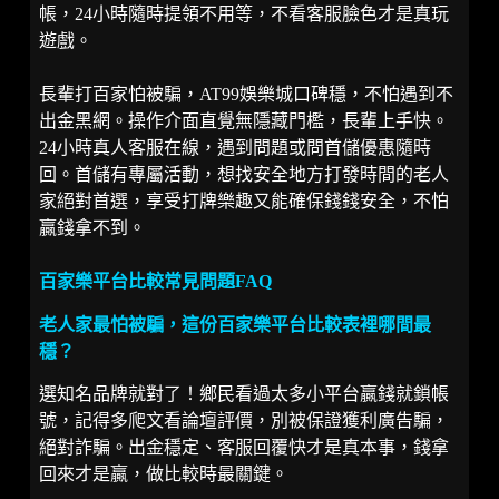
帳，24小時隨時提領不用等，不看客服臉色才是真玩
遊戲。
長輩打百家怕被騙，AT99娛樂城口碑穩，不怕遇到不
出金黑網。操作介面直覺無隱藏門檻，長輩上手快。
24小時真人客服在線，遇到問題或問首儲優惠隨時
回。首儲有專屬活動，想找安全地方打發時間的老人
家絕對首選，享受打牌樂趣又能確保錢錢安全，不怕
贏錢拿不到。
百家樂平台比較常見問題FAQ
老人家最怕被騙，這份百家樂平台比較表裡哪間最
穩？
選知名品牌就對了！鄉民看過太多小平台贏錢就鎖帳
號，記得多爬文看論壇評價，別被保證獲利廣告騙，
絕對詐騙。出金穩定、客服回覆快才是真本事，錢拿
回來才是贏，做比較時最關鍵。