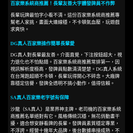
百家樂系統商推薦！長輩友善大字體發牌員不作弊
長輩玩牌最怕字小看不清。這份百家樂系統商推薦專
幫老人家挑，畫面大連線穩，不卡頓氣血壓，玩遊戲
求爽快。
DG真人百家樂操作簡單長輩愛
DG真人對長輩最友善。介面直覺，下注按鈕超大，視
力退化也不怕點錯。百家樂系統商推薦常排第一，因
視訊解析度極高，發牌員點數清清楚楚。DG真人系統
在台灣跑超順不卡頓，長輩玩得開心不碎念。大廠牌
靠穩定信譽，發牌全透明不搞小動作，值得信賴。
SA真人百家樂老字號有保障
沙龍（SA真人）是業界神主牌。老司機的百家樂系統
商推薦名單絕對有它。風格傳統沉穩，無花俏動畫干
擾，適合想安靜看牌的長輩。發牌員素質穩定專業，
不浮誇。經營十幾年大品牌，後台數據串接成熟，不