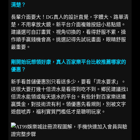
清楚？
長輩介面要大！DG真人的設計直覺，字體大、路單清
楚，不用拿放大鏡。新平台介面複雜按鈕小易點錯。
建議選可自訂畫質、視角切換的，看得舒服不累，操
作順手贏錢機會高。挑選記得先試玩畫面，眼睛舒服
最重要。
剛開始玩想領好康，真人百家樂平台比較推薦哪家的
優惠？
新手看首儲優惠別只看送多少，要看「流水要求」。
送很大要打幾十倍流水是看得到吃不到。鄉民建議找1
倍流水能領或每天退水的平台。有些針對百家樂送連
贏獎金，對技術流有利。領優惠先看規則，別被文字
遊戲唬弄，福利實質門檻低才是聰明玩家。