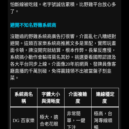
怕斷線被吃錢。老字號誠信累積，比野雞平台放心多
了。
避開不知名野雞系統商
沒聽過的野雞系統商廣告打很響，介面亂七八糟絕對
避開。這類百家樂系統商推薦文多是業配，實際玩畫
面卡頓，牌沒開完就結算，根本作弊。長輩反應慢，
系統搞小動作會輸得莫名其妙。挑選要看國際認證及
各大平台同步上線。介面像20年前網頁、發牌員像客
廳直播的千萬別碰，免得贏錢領不出被當盤子割韭
菜。
系統商名
字體大小
介面複雜
連線穩定
稱
與清晰度
度
度
非常簡
極高，台
極大，適
DG 百家樂
單，一鍵
灣專線順
合老花眼
下注
暢