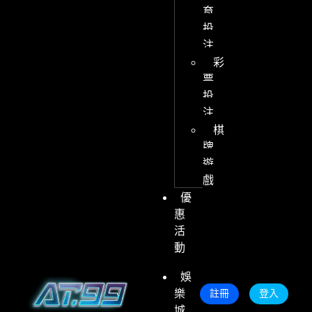
育
投
注
彩
票
投
注
棋
牌
遊
戲
優
惠
活
動
娛
樂
註冊
登入
城