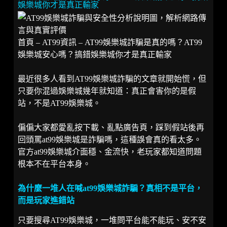
娛樂城你才是真正輸家
首頁
–
AT99資訊
–
AT99娛樂城詐騙是真的嗎？AT99
娛樂城安心嗎？搞錯娛樂城你才是真正輸家
最近很多人看到
AT99娛樂城
詐騙的文章就開始慌，但
只要你混過娛樂城幾年就知道：真正會害你的是假
站，不是AT99娛樂城。
偏偏大家都愛亂按下載、亂點廣告頁，踩到假站後再
回頭罵at99娛樂城是詐騙嗎，這種誤會真的看太多。
官方at99娛樂城介面穩、金流快，老玩家都知道問題
根本不在平台本身。
為什麼一堆人在喊at99娛樂城詐騙？真相不是平台，
而是玩家進錯站
只要搜尋AT99娛樂城，一堆問平台能不能玩、安不安