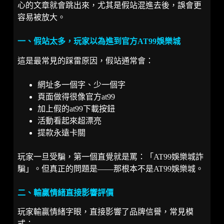
心的文章就會跳出來，尤其是假站混進去後，誤會更
容易被放大。
一、假站太多，玩家以為進到官方AT99娛樂城
這是最常見的踩雷原因，假站通常會：
網址多一個字、少一個字
頁面做得很像官方at99
加上假的at99下載按鈕
活動看起來超漂亮
提款永遠卡關
玩家一旦受騙，第一個直覺就是罵：「AT99娛樂城詐
騙」。但真正的問題是——那根本不是AT99娛樂城。
二、輸贏情緒直接影響評價
玩家輸贏情緒字眼，直接影響了品牌信譽，常見模
式：