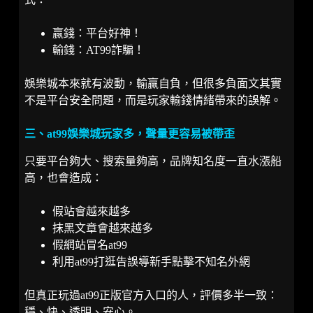
贏錢：平台好神！
輸錢：AT99詐騙！
娛樂城本來就有波動，輸贏自負，但很多負面文其實
不是平台安全問題，而是玩家輸錢情緒帶來的誤解。
三、at99娛樂城玩家多，聲量更容易被帶歪
只要平台夠大、搜索量夠高，品牌知名度一直水漲船
高，也會造成：
假站會越來越多
抹黑文章會越來越多
假網站冒名at99
利用at99打逛告誤導新手點擊不知名外網
但真正玩過at99正版官方入口的人，評價多半一致：
穩、快、透明、安心。