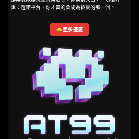
說；選錯平台，你才真的會成為被騙的那一個。
更多優惠