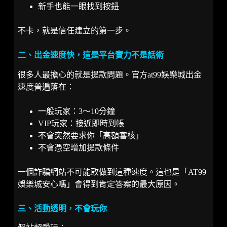
新手也能一眼找到按鈕
不卡，就是信任建立的第一步。
二、出金速度快，這是平台實力不是話術
很多人最擔心的就是提款問題。官方at99娛樂城出金
速度普遍落在：
一般玩家：3～10分鐘
VIP玩家：接近即時到帳
不會突然要求你「高額審核」
不會憑空增加提款條件
一個詐騙網站不可能敢做到這種速度。這也是「AT99
娛樂城安心嗎」會得到肯定答案的最大原因。
三、活動透明，不會玩你