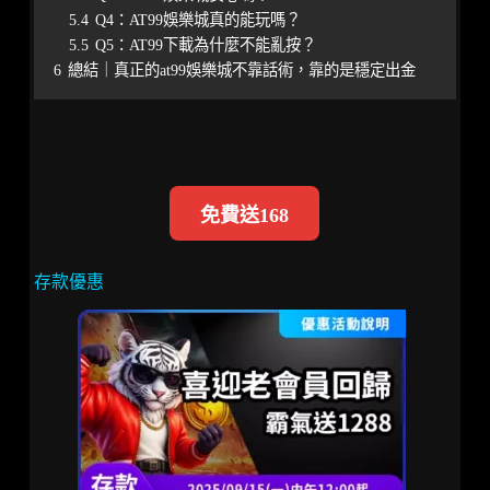
5.4
Q4：AT99娛樂城真的能玩嗎？
5.5
Q5：AT99下載為什麼不能亂按？
6
總結｜真正的at99娛樂城不靠話術，靠的是穩定出金
免費送168
存款優惠