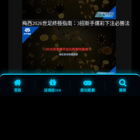
梅西2026世足終極指南：3招新手運彩下注必勝法
2026百家樂平台比較避坑指南！鄉民實測踢爆黑
首頁
註冊送168
遊玩遊戲
搜尋
網
別再問搶莊牛牛怎麼玩！搶莊牛牛規則詳解：從0
到1快速上手
分類