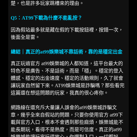
楚，也是許多玩家跳槽來的理由。
Q5：AT99下載為什麼不能亂按？
因為假站最多就是藏在假的下載按鈕裡，按錯一次，
後面全是雷。
總結｜真正的at99娛樂城不靠話術，靠的是穩定出金
真正玩過官方 at99娛樂城的人都知道，這平台最大的
特色不是廣告、不是話術，而是「穩」。穩定的登入
體感、穩定的出金速度、穩定的活動規則，久了就會
讓玩家自然留下來。AT99娛樂城是詐騙嗎？那些看完
這篇還在想這問題的玩家，我真的很心疼你。
網路線在還充斥大量讓人誤會的at99娛樂城詐騙文
章，幾乎全來自假站的問題，只要你使用官方 at99下
載與官方入口，根本不會遇到那些麻煩，娛樂城能不
能長期玩，看得不是熱度，而是可信度。真正的at99
娛樂城能讓玩家玩得放心，你選對入口，一切都好