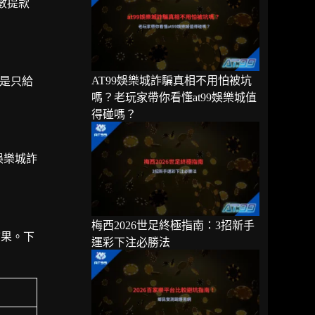
數提款
AT99娛樂城詐騙真相不用怕被坑
不是只給
嗎？老玩家帶你看懂at99娛樂城值
得碰嗎？
娛樂城詐
梅西2026世足終極指南：3招新手
結果。下
運彩下注必勝法