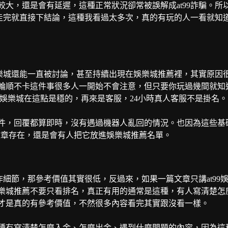
大，還是會有延遲，這種正常狀況卻常被誤解成at99詐騙。所
沒走完就直接下結論，這種我看過太多次，真的有玩的人一看就知
娛樂城還能一直被討論，甚至持續出現在娛樂城推薦裡，其實原因
輪順不卡這件事很多人一開始不會注意，但只要你玩過幾間就知
9娛樂城在這點是穩的，再來是客服，24小時真人客服不是掛名。
件，回覆都算即時，沒有遇過機器人亂回的情況。也因為這些基
抹黑文章存在，還是會有人把它放進娛樂城推薦名單。
作細節，那參考價值其實很低，反過來，如果一篇文章只講at99
樂城推薦不要只看排名，真正有用的通常是這種，有人寫清楚怎
才是真的有參考價值，不然很多內容看完其實跟沒看一樣。
種有寫清楚怎麼入金、怎麼出金、遇到什麼問題的內容，因為這