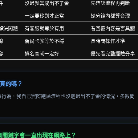
件
沒過就當成出不了金
先確認流程再判斷
一定要秒到才正常
幾分鐘內都算合理
解決問題
有客服就等於有用
看回覆內容是否具體
線
偶爾卡就等於不穩
長時間操作才準
容
排名高就一定好
優先看完整經驗分享
是真的嗎？
詐騙行為，我自己實際跑過流程也沒遇過出不了金的情況，多數問
這個關鍵字會一直出現在網路上？