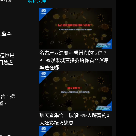
最新文章
這些本
名古屋亞運賽程看錯真的很傷？
，這也是
AT99娛樂城直接拆給你看亞運賠
用驗證
率差在哪
平台，還
據，
聊天室集合！破解99%人踩雷的4
大運彩技巧迷思