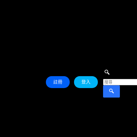
註冊
登入