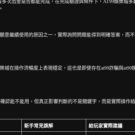
是看多次出金是否都能完成，在完成驗證與條件下，AT99娛樂城多
。
家願意繼續使用的原因之一，實際詢問問題能得到明確答案，而
樂城在操作流暢度上表現穩定，這也是即使存在at99詐騙與at99
只是想確認能不能用，但真正影響判斷的不是關鍵字，而是實際操作
新手常見誤解
給玩家實際建議