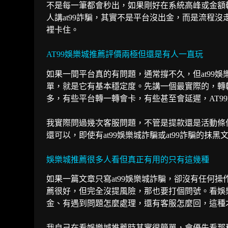
不是每一筆都會秒出，如果剛好在系統高峰或金額較
人講at99詐騙，其實不是平台沒出金，而是流程
裡卡住。
AT99娛樂城推薦評價兩極但還是有人一直玩
如果一間平台真的有問題，通常撐不久，但at99
單，就是它有基本穩定度。先講一個最實際的，轉
多，有些平台轉一轉會卡，有些甚至會延遲，AT9
我實際問過幾次客服問題，不管是提款還是活動條
還可以，即使有at99娛樂城詐騙或at99詐騙的
娛樂城推薦很多人看但真正有用的只有這幾種
如果一篇文章只寫at99娛樂城詐騙，卻沒有任何操
薦很好，但完全沒提風險，那也要打個問號。看娛
金、有遇到問題怎麼處理，還有客服怎麼回，這種
我自己在看娛樂城推薦時其實很簡單，會優先看那