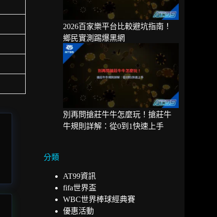
2026百家樂平台比較避坑指南！
鄉民實測踢爆黑網
別再問搶莊牛牛怎麼玩！搶莊牛
牛規則詳解：從0到1快速上手
分類
AT99資訊
fifa世界盃
WBC世界棒球經典賽
優惠活動