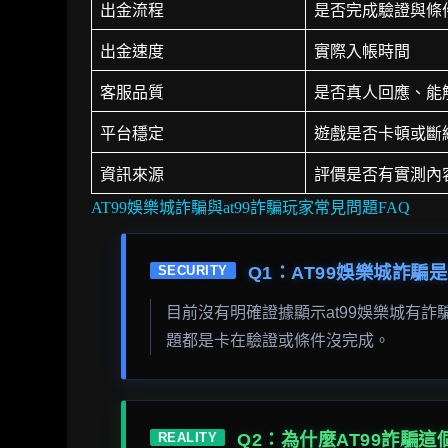
出金流程
是否完成驗證與條
出金速度
實際入帳時間
客服品質
是否真人回應、能
平台穩定
遊戲是否卡頓或斷
資訊來源
評價是否有實測內
AT99娛樂城詐騙與at99詐騙玩家常見問題FAQ
Q1：AT99娛樂城詐騙
SECURITY
目前沒有明確證據顯示at99娛樂城有
題都是卡在驗證或條件沒完成。
Q2：為什麼AT99詐騙
REALITY