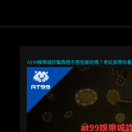
AT99娛樂城詐騙真相不用怕被坑嗎？老玩家帶你看懂